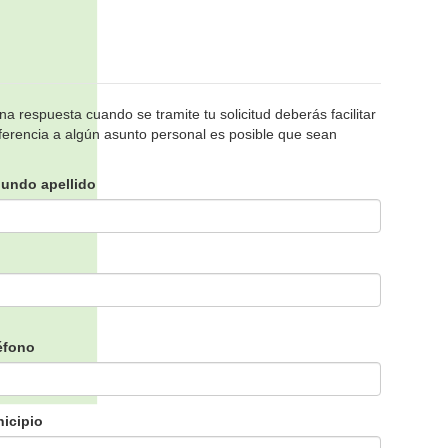
a respuesta cuando se tramite tu solicitud deberás facilitar
referencia a algún asunto personal es posible que sean
undo apellido
éfono
icipio